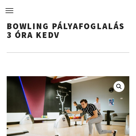
BIVAL
Skip
to
BOWLI
content
BOWLING PÁLYAFOGLALÁS
CLUB & 
3 ÓRA KEDV