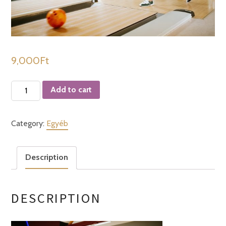
9,000
Ft
Bowling
Add to cart
pályafoglalás
3
Category:
Egyéb
óra
kedv
quantity
Description
DESCRIPTION