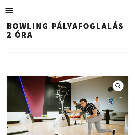
BIVAL
Skip
to
BOWLI
content
BOWLING PÁLYAFOGLALÁS
CLUB & 
2 ÓRA