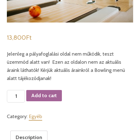
13,800
Ft
Jelenleg a pályafoglalási oldal nem működik, teszt
üzemmód alatt van! Ezen az oldalon nem az aktuális
áraink láthatók! Kérjük aktuális árainkról a Bowling menü
alatt tájékozódjanak!
Bowling
Add to cart
pályafoglalás
2
Category:
Egyéb
óra
quantity
Description